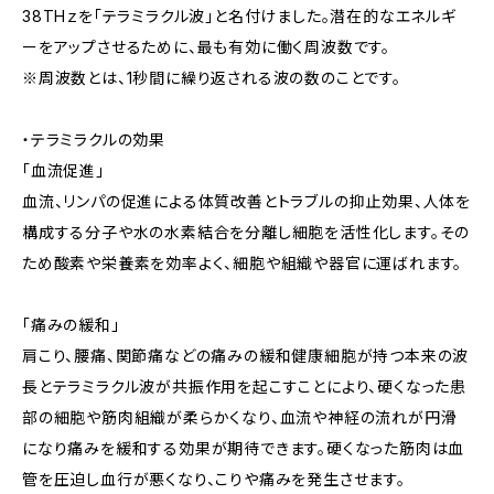
38THｚを「テラミラクル波」と名付けました。潜在的なエネルギ
ーをアップさせるために、最も有効に働く周波数です。
※周波数とは、1秒間に繰り返される波の数のことです。
・テラミラクルの効果
「血流促進」
血流、リンパの促進による体質改善とトラブルの抑止効果、人体を
構成する分子や水の水素結合を分離し細胞を活性化します。その
ため酸素や栄養素を効率よく、細胞や組織や器官に運ばれます。
「痛みの緩和」
肩こり、腰痛、関節痛などの痛みの緩和健康細胞が持つ本来の波
長とテラミラクル波が共振作用を起こすことにより、硬くなった患
部の細胞や筋肉組織が柔らかくなり、血流や神経の流れが円滑
になり痛みを緩和する効果が期待できます。硬くなった筋肉は血
管を圧迫し血行が悪くなり、こりや痛みを発生させます。