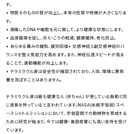
す。
• 物質そのものの質が向上し、本来の性質や特徴が大きくなりま
す。
• 損傷したDNAや細胞を元に戻して、より健康な状態にします。
• 血液循環を促し、冷え・こりの軽減、健康維持、老化防止。
• あらゆる痛みの緩和、疲労回復• 交感神経と副交感神経のバ
ランスを整え免疫力を高めます。また、神経伝達スピードが高ま
ることで、運動機能が向上します。
• テラミラクル波は安全性が確認されており、人体、環境に悪影
響を及ぼすことはありません。
テラミラクル波は最も健康な人（赤ちゃん）が発している振動と同
じ波長を持っていると言われています。NASA(米航宇宙局）スペ
ースシャトルミッションにおいて、宇宙空間での動植物を育成する
ために研究が始まり、今では健康・美容産業にも高い支持を受け
ています。