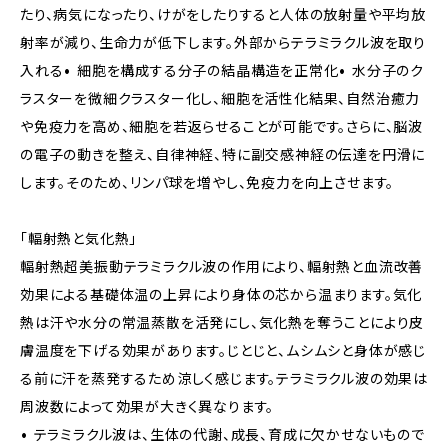
たり、病気になったり、けがをしたりすると人体の放射量や平均放
射率が減り、生命力が低下します。外部からテラミラクル波を取り
入れる• 細胞を構成する分子の結晶構造を正常化• 水分子のク
ラスターを微細クラスター化し、細胞を活性化結果、自然治癒力
や免疫力を高め、細胞を若返らせることが可能です。さらに、脳波
の電子の動きを整え、自律神経、特に副交感神経の伝達を円滑に
します。そのため、リンパ球を増やし、免疫力を向上させます。
「輻射熱と気化熱」
輻射熱超美振動テラミラクル波の作用により、輻射熱と血流改善
効果による基礎体温の上昇により身体の芯から温まります。気化
熱は汗や水分の常温蒸散を活発にし、気化熱を奪うことにより皮
膚温度を下げる効果があります。じとじと、ムシムシと身体が感じ
る前に汗を蒸発するため涼しく感じます。テラミラクル波の効果は
周波数によって効果が大きく異なります。
• テラミラクル波は、生体の代謝、成長、育成に欠かせないもので