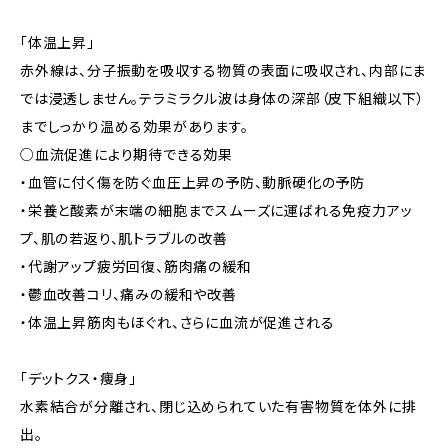
「体温上昇」
赤外線は、分子振動を吸収する物質の表面に吸収され、内部にま
では浸透しません。テラミラクル波は身体の深部（皮下組織以下）
までしっかり温める効果があります。
○血流促進により期待できる効果
・血管に付く傷を防ぐ血圧上昇の予防、動脈硬化の予防
・栄養と酸素が末端の細胞までスムーズに運ばれる免疫力アッ
プ、肌の若返り、肌トラブルの改善
・代謝アップ疲労回復、筋肉痛の緩和
・鬱血改善コリ、痛みの緩和や改善
・体温上昇筋肉もほぐれ、さらに血流が促進される
「デットクス・痩身」
水素結合が分離され、閉じ込められていた有害物質を体外に排
出。