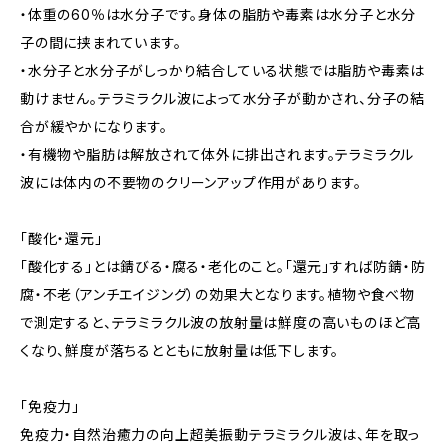
・体重の60％は水分子です。身体の脂肪や毒素は水分子と水分
子の間に挟まれています。
・水分子と水分子がしっかり結合している状態では脂肪や毒素は
動けません。テラミラクル波によって水分子が動かされ、分子の結
合が緩やかになります。
・有機物や脂肪は解放されて体外に排出されます。テラミラクル
波には体内の不要物のクリーンアップ作用があります。
「酸化・還元」
「酸化する」とは錆びる・腐る・老化のこと。「還元」すれば防錆・防
腐・不老（アンチエイジング）の効果大となります。植物や食べ物
で測定すると、テラミラクル波の放射量は鮮度の高いものほど高
くなり、鮮度が落ちるとともに放射量は低下します。
「免疫力」
免疫力・自然治癒力の向上超美振動テラミラクル波は、年を取っ